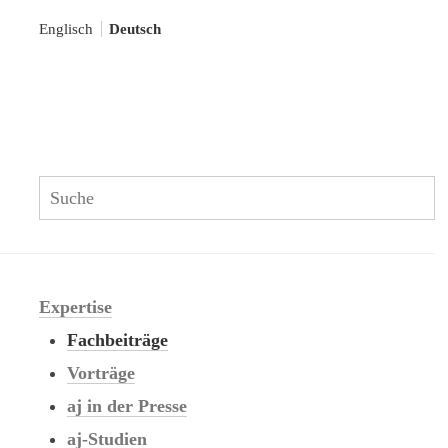
Englisch
Deutsch
S
Search:
Expertise
Fachbeiträge
Vorträge
aj in der Presse
aj-Studien