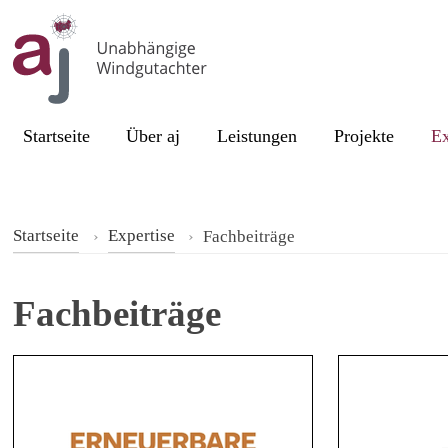
Skip to content
Cur
Startseite
Über aj
Leistungen
Projekte
Ex
Startseite
Expertise
Fachbeiträge
Fachbeiträge